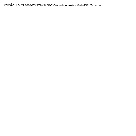
VERSÃO: 1.34.79 2026-07-21T18:36:50-0300 - prd-ce-pae-6cdf6cdc45-2jz7x homol